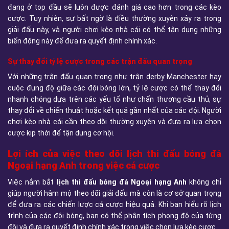
đang ở top đầu sẽ luôn được đánh giá cao hơn trong các kèo
cược. Tuy nhiên, sự bất ngờ là điều thường xuyên xảy ra trong
giải đấu này, và người chơi kèo nhà cái có thể tận dụng những
biến động này để đưa ra quyết định chính xác.
Sự thay đổi tỷ lệ cược trong các trận đấu quan trọng
Với những trận đấu quan trọng như trận derby Manchester hay
cuộc đụng độ giữa các đội bóng lớn, tỷ lệ cược có thể thay đổi
nhanh chóng dựa trên các yếu tố như chấn thương cầu thủ, sự
thay đổi về chiến thuật hoặc kết quả gần nhất của các đội. Người
chơi kèo nhà cái cần theo dõi thường xuyên và đưa ra lựa chọn
cược kịp thời để tận dụng cơ hội.
Lợi ích của việc theo dõi lịch thi đấu bóng đá
Ngoại hạng Anh trong việc cá cược
Việc nắm bắt
lịch thi đấu bóng đá Ngoại hạng Anh
không chỉ
giúp người hâm mộ theo dõi giải đấu mà còn là cơ sở quan trọng
để đưa ra các chiến lược cá cược hiệu quả. Khi bạn hiểu rõ lịch
trình của các đội bóng, bạn có thể phân tích phong độ của từng
đội và đưa ra quyết định chính xác trong việc chọn lựa kèo cược.