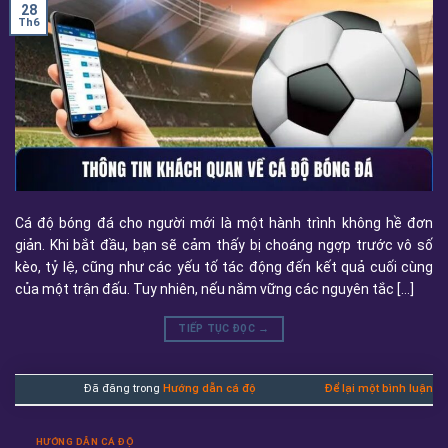
28
Th6
Cá độ bóng đá cho người mới là một hành trình không hề đơn
giản. Khi bắt đầu, bạn sẽ cảm thấy bị choáng ngợp trước vô số
kèo, tỷ lệ, cũng như các yếu tố tác động đến kết quả cuối cùng
của một trận đấu. Tuy nhiên, nếu nắm vững các nguyên tắc […]
TIẾP TỤC ĐỌC
→
Đã đăng trong
Hướng dẫn cá độ
Để lại một bình luận
HƯỚNG DẪN CÁ ĐỘ