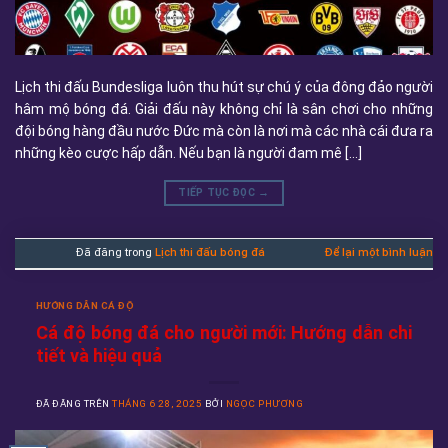
Lịch thi đấu Bundesliga luôn thu hút sự chú ý của đông đảo người
hâm mộ bóng đá. Giải đấu này không chỉ là sân chơi cho những
đội bóng hàng đầu nước Đức mà còn là nơi mà các nhà cái đưa ra
những kèo cược hấp dẫn. Nếu bạn là người đam mê […]
TIẾP TỤC ĐỌC
→
Đã đăng trong
Lịch thi đấu bóng đá
Để lại một bình luận
HƯỚNG DẪN CÁ ĐỘ
Cá độ bóng đá cho người mới: Hướng dẫn chi
tiết và hiệu quả
ĐÃ ĐĂNG TRÊN
THÁNG 6 28, 2025
BỞI
NGỌC PHƯƠNG