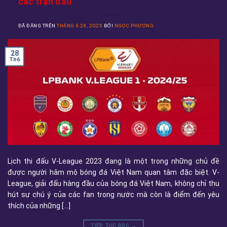
các trận đấu
ĐÃ ĐĂNG TRÊN
THÁNG 6 28, 2025
BỞI
NGỌC PHƯƠNG
28
Th6
Lịch thi đấu V-League 2023 đang là một trong những chủ đề
được người hâm mộ bóng đá Việt Nam quan tâm đặc biệt. V-
League, giải đấu hàng đầu của bóng đá Việt Nam, không chỉ thu
hút sự chú ý của các fan trong nước mà còn là điểm đến yêu
thích của những […]
TIẾP TỤC ĐỌC
→