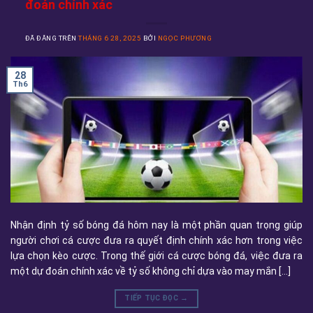
đoán chính xác
ĐÃ ĐĂNG TRÊN
THÁNG 6 28, 2025
BỞI
NGỌC PHƯƠNG
28
Th6
Nhận định tỷ số bóng đá hôm nay là một phần quan trọng giúp
người chơi cá cược đưa ra quyết định chính xác hơn trong việc
lựa chọn kèo cược. Trong thế giới cá cược bóng đá, việc đưa ra
một dự đoán chính xác về tỷ số không chỉ dựa vào may mắn […]
TIẾP TỤC ĐỌC
→