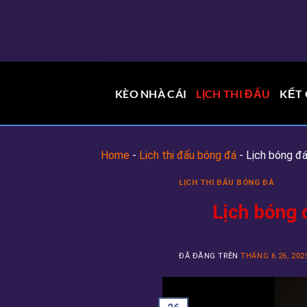
Chuyển
đến
nội
dung
KÈO NHÀ CÁI
LỊCH THI ĐẤU
KẾT
Home
-
Lịch thi đấu bóng đá
-
Lịch bóng đá
LỊCH THI ĐẤU BÓNG ĐÁ
Lịch bóng 
ĐÃ ĐĂNG TRÊN
THÁNG 6 26, 202