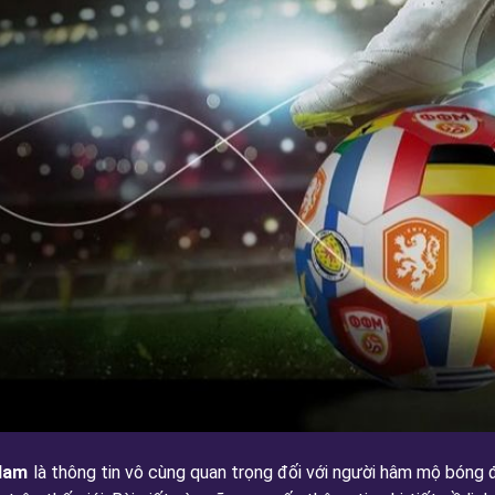
 Nam
là thông tin vô cùng quan trọng đối với người hâm mộ bóng đ