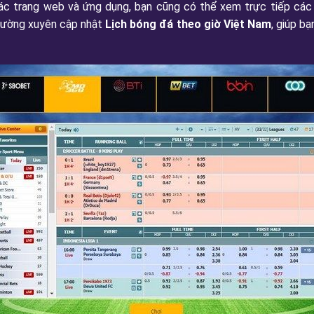
ác trang web và ứng dụng, bạn cũng có thể xem trực tiếp các
thường xuyên cập nhật
Lịch bóng đá theo giờ Việt Nam
, giúp b