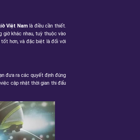
giờ Việt Nam
là điều cần thiết.
g giờ khác nhau, tuỳ thuộc vào
tốt hơn, và đặc biệt là đối với
ạn đưa ra các quyết định đúng
việc cập nhật thời gian thi đấu