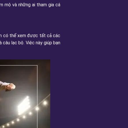
âm mộ và những ai tham gia cá
bạn có thể xem được tất cả các
à câu lạc bộ. Việc này giúp bạn