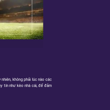
y nhiên, không phải lúc nào các
uy tín như kèo nhà cái, để đảm