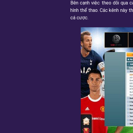
Bên cạnh việc theo dõi qua c
hình thể thao. Các kênh này 
cá cược.