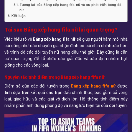
Tương lai của Bảng xếp hạng fifa nữ và sự phát triển bóng đá
nữ
Kết luận
Tại sao Bảng xếp hạng fifa nữ lại quan trọng?
Việc hiểu rõ về
Bảng xếp hạng fifa nữ
sẽ giúp người hâm mộ, nhà
cái cũng như các chuyên gia nhận định có cái nhìn chính xác hơn
về trình độ các đội tuyển nữ hàng đầu thế giới. Đây cũng là căn
cứ quan trọng để tổ chức các giải đấu và xác định nhóm hạt
giống cho các vòng loại.
Nguyên tắc tính điểm trong Bảng xếp hạng fifa nữ
Điểm số của các đội tuyển trong
Bảng xếp hạng fifa nữ
được
tính dựa trên kết quả các trận đấu chính thức, bao gồm cả vòng
loại, giao hữu và các giải vô địch lớn. Hệ thống tính điểm này
nhằm phản ánh đúng phong độ và năng lực hiện tại của đội tuyển.