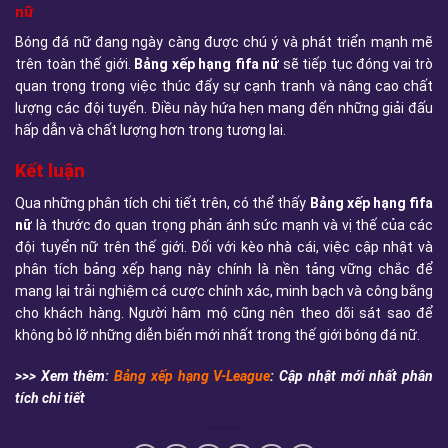
nữ
Bóng đá nữ đang ngày càng được chú ý và phát triển mạnh mẽ
trên toàn thế giới.
Bảng xếp hạng fifa nữ
sẽ tiếp tục đóng vai trò
quan trọng trong việc thúc đẩy sự cạnh tranh và nâng cao chất
lượng các đội tuyển. Điều này hứa hẹn mang đến những giải đấu
hấp dẫn và chất lượng hơn trong tương lai.
Kết luận
Qua những phân tích chi tiết trên, có thể thấy
Bảng xếp hạng fifa
nữ
là thước đo quan trọng phản ánh sức mạnh và vị thế của các
đội tuyển nữ trên thế giới. Đối với kèo nhà cái, việc cập nhật và
phân tích bảng xếp hạng này chính là nền tảng vững chắc để
mang lại trải nghiệm cá cược chính xác, minh bạch và công bằng
cho khách hàng. Người hâm mộ cũng nên theo dõi sát sao để
không bỏ lỡ những diễn biến mới nhất trong thế giới bóng đá nữ.
>>> Xem thêm:
Bảng xếp hạng V-League
: Cập nhật mới nhất phân
tích chi tiết