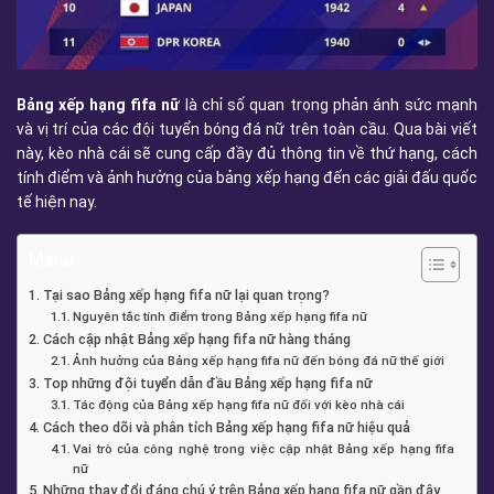
Bảng xếp hạng fifa nữ
là chỉ số quan trọng phản ánh sức mạnh
và vị trí của các đội tuyển bóng đá nữ trên toàn cầu. Qua bài viết
này, kèo nhà cái sẽ cung cấp đầy đủ thông tin về thứ hạng, cách
tính điểm và ảnh hưởng của bảng xếp hạng đến các giải đấu quốc
tế hiện nay.
Menu
Tại sao Bảng xếp hạng fifa nữ lại quan trọng?
Nguyên tắc tính điểm trong Bảng xếp hạng fifa nữ
Cách cập nhật Bảng xếp hạng fifa nữ hàng tháng
Ảnh hưởng của Bảng xếp hạng fifa nữ đến bóng đá nữ thế giới
Top những đội tuyển dẫn đầu Bảng xếp hạng fifa nữ
Tác động của Bảng xếp hạng fifa nữ đối với kèo nhà cái
Cách theo dõi và phân tích Bảng xếp hạng fifa nữ hiệu quả
Vai trò của công nghệ trong việc cập nhật Bảng xếp hạng fifa
nữ
Những thay đổi đáng chú ý trên Bảng xếp hạng fifa nữ gần đây