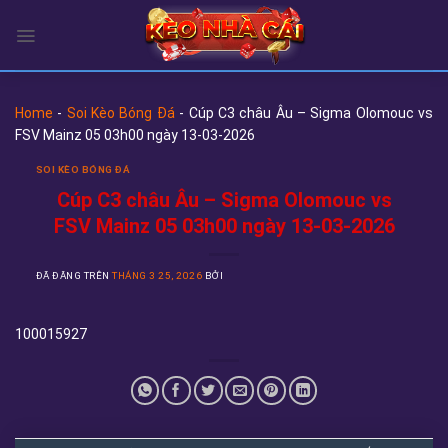
Chuyển
đến
nội
dung
Home
-
Soi Kèo Bóng Đá
-
Cúp C3 châu Âu – Sigma Olomouc vs
FSV Mainz 05 03h00 ngày 13-03-2026
SOI KÈO BÓNG ĐÁ
Cúp C3 châu Âu – Sigma Olomouc vs
FSV Mainz 05 03h00 ngày 13-03-2026
ĐÃ ĐĂNG TRÊN
THÁNG 3 25, 2026
BỞI
100015927